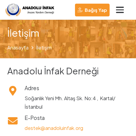
Bağış Yap
İletişim
Anasayfa
İletişim
Anadolu İnfak Derneği
Adres
Soğanlık Yeni Mh. Altaş Sk. No:4 , Kartal/
İstanbul
E-Posta
destek@anadoluinfak.org