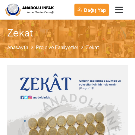
Bağış Yap
Zekat
Anasayfa
Proje ve Faaliyetler
Zekat