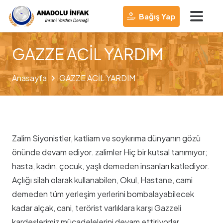
Bağış Yap
GAZZE ACİL YARDIM
Anasayfa
GAZZE ACİL YARDIM
Zalim Siyonistler, katliam ve soykırıma dünyanın gözü
önünde devam ediyor. zalimler Hiç bir kutsal tanımıyor;
hasta, kadın, çocuk, yaşlı demeden insanları katlediyor.
Açlığı silah olarak kullanabilen, Okul, Hastane, cami
demeden tüm yerleşim yerlerini bombalayabilecek
kadar alçak, cani, terörist varlıklara karşı Gazzeli
kardeşlerimiz mücadelelerini devam ettiriyorlar.